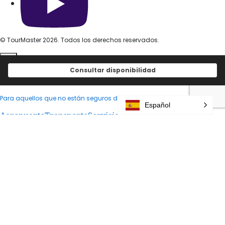
© TourMaster 2026. Todos los derechos reservados.
Consultar disponibilidad
"Me preocupa mudarme y hacer arreglos en mi primer lugar..."
En tiempos como estos, ¡por favor déjamelo todo a mí!
Para aquellos que no están seguros de su viaje después de su llegada
Español
Aeropuerto
Transporte
Servicio
Para los clientes que no estén familiarizados con la geografía y las
redes de transporte, los acompañaremos desde el aeropuerto.
Consulta gratis
Déjanos todos tus arreglos de viaje
Hotel/Coche
de
Servicio de arreglos
Brindaremos soporte integral para una estadía y viaje confortable,
adaptado a sus necesidades.