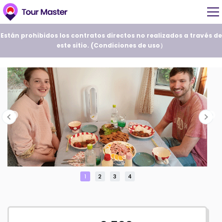
Están prohibidos los contratos directos no realizados a través de
este sitio. (
Condiciones de uso
）
1
2
3
4