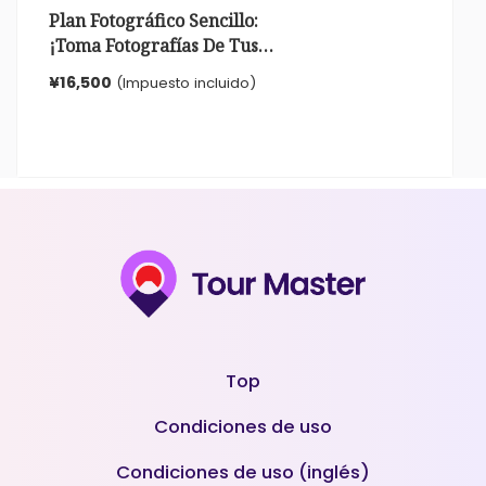
Plan Fotográfico Sencillo:
¡Toma Fotografías De Tus
Recuerdos! ¡Es
¥16,500
(Impuesto incluido)
Completamente Privado Así
Que No Tienes Que
Preocuparte Por Lo Que Te
Rodea Y Puedes Divertirte!
Toma Fotografías
Conmemorativas De Tu
Viaje (sin Recargo De
Datos)
Top
Condiciones de uso
Condiciones de uso (inglés)