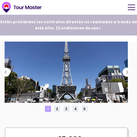
Están prohibidos los contratos directos no realizados a través de
este sitio. (
Condiciones de uso
）
1
2
3
4
5