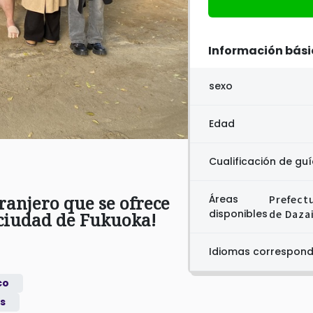
Información bás
sexo
Edad
Cualificación de guí
tranjero que se ofrece
Áreas
Prefect
disponibles
de Daza
 ciudad de Fukuoka!
Idiomas correspond
co
és