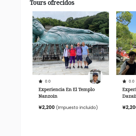
Tours ofrecidos
0.0
0.0
Experiencia En El Templo
Exper
Nanzoin
Dazai
¥2,200
¥2,20
(Impuesto incluido)