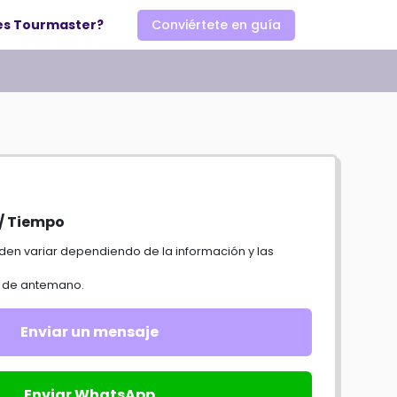
es Tourmaster?
Conviértete en guía
 / Tiempo
o de antemano.
Enviar un mensaje
Enviar WhatsApp