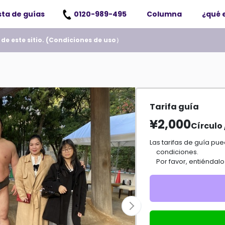
sta de guías
0120-989-495
Columna
¿qué 
e este sitio. (
Condiciones de uso
）
Tarifa guía
¥2,000
Círculo
Las tarifas de guía pueden variar dependiendo de la información y las
condiciones.
Por favor, entiéndal