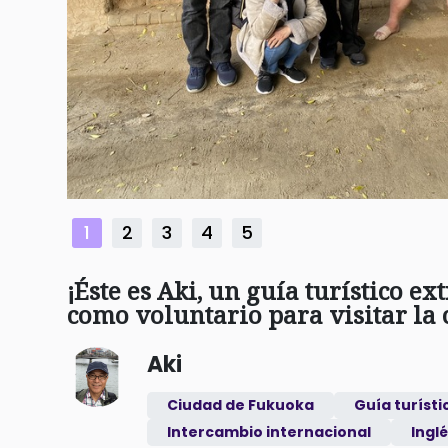
1
2
3
4
5
¡Éste es Aki, un guía turístico ex
como voluntario para visitar la
Aki
Ciudad de Fukuoka
Guía turísti
Intercambio internacional
Ingl