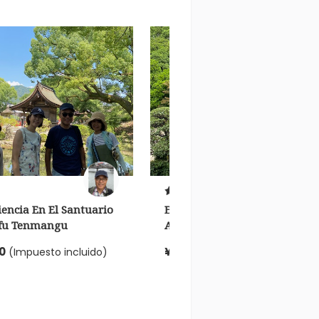
0.0
iencia En El Santuario
Experiencia En El Casco
fu Tenmangu
Antiguo De Hakata
0
¥2,200
(Impuesto incluido)
(Impuesto incluido)