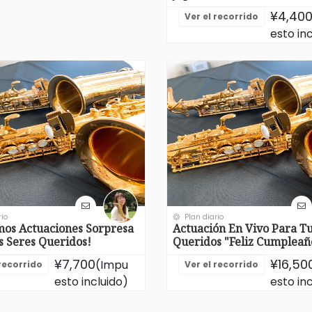
¥4,40
Ver el recorrido
esto in
rio
Plan diario
os Actuaciones Sorpresa
Actuación En Vivo Para Tu
s Seres Queridos!
Queridos "Feliz Cumpleañ
¥7,700
¥16,50
(Impu
 recorrido
Ver el recorrido
esto incluido)
esto in