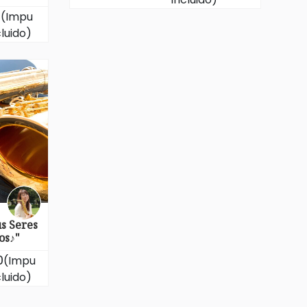
0
(Impu
cluido)
s Seres
os♪"
0
(Impu
cluido)