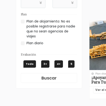
¥
¥
Plan
Plan de alojamiento: No es
posible registrarse para nadie
que no sean agencias de
viajes
Plan diario
Evaluación
Todo
3+
4+
5
Plan dia
¡Apoyam
Buscar
Para Tu
Ver el