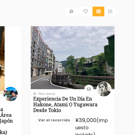
Plan diario
Experiencia De Un Día En
Hakone, Atami O Yugawara
La
Desde Tokio
(área
¥39,000
(Imp
Ver el recorrido
 Japón
uesto
ka)
incluido)