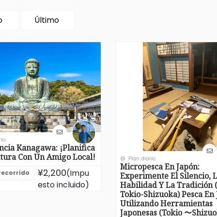
o
Último
rio
ncia Kanagawa: ¡Planifica
tura Con Un Amigo Local!
Plan diario
Micropesca En Japón:
¥2,200
(Impu
 recorrido
Experimente El Silencio, 
esto incluido)
Habilidad Y La Tradición 
Tokio-Shizuoka) Pesca En
Utilizando Herramientas
Japonesas (Tokio 〜Shizuo